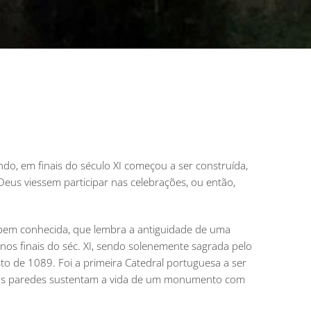
ndo, em finais do século XI começou a ser construída,
eus viessem participar nas celebrações, ou então,
bem conhecida, que lembra a antiguidade de uma
nos finais do séc. XI, sendo solenemente sagrada pelo
to de 1089. Foi a primeira Catedral portuguesa a ser
 suas paredes sustentam a vida de um monumento com