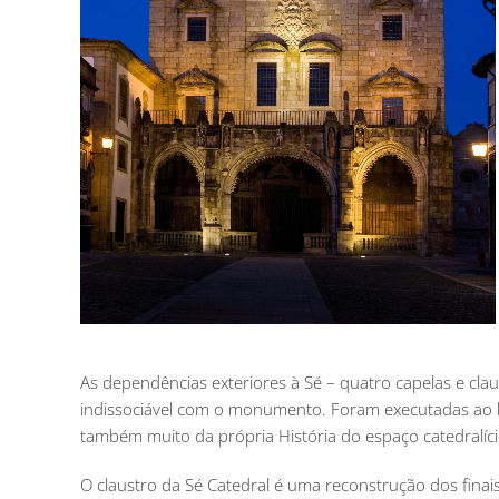
As dependências exteriores à Sé – quatro capelas e cl
indissociável com o monumento. Foram executadas ao l
também muito da própria História do espaço catedralíc
O claustro da Sé Catedral é uma reconstrução dos finais 