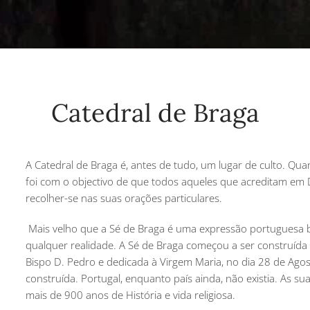
Catedral de Braga
A Catedral de Braga é, antes de tudo, um lugar de culto. Qua
foi com o objectivo de que todos aqueles que acreditam em D
recolher-se nas suas orações particulares.
Mais velho que a Sé de Braga é uma expressão portuguesa 
qualquer realidade. A Sé de Braga começou a ser construída 
Bispo D. Pedro e dedicada à Virgem Maria, no dia 28 de Agos
construída. Portugal, enquanto país ainda, não existia. As
mais de 900 anos de História e vida religiosa.