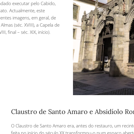
andado executar pelo Cabido,
ato. Actualmente, este
rentes imagens, em geral, de
lmas (séc. XVIII), a Capela de
 final – séc. XIX, início).
Claustro de Santo Amaro e Absidíolo R
O Claustro de Santo Amaro era, antes do restauro, um recint
feita no início do século XX transformou-o num espaço aber