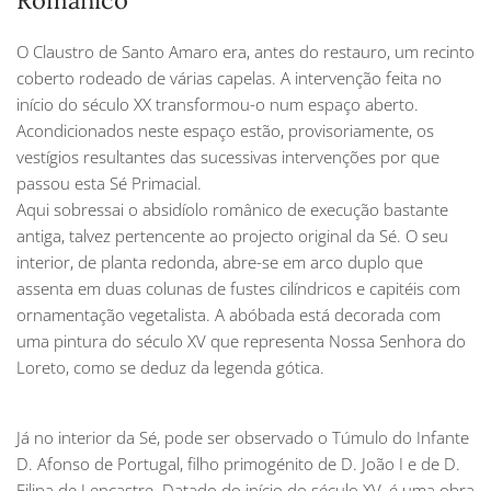
Românico
O Claustro de Santo Amaro era, antes do restauro, um recinto
coberto rodeado de várias capelas. A intervenção feita no
início do século XX transformou-o num espaço aberto.
Acondicionados neste espaço estão, provisoriamente, os
vestígios resultantes das sucessivas intervenções por que
passou esta Sé Primacial.
Aqui sobressai o absidíolo românico de execução bastante
antiga, talvez pertencente ao projecto original da Sé. O seu
interior, de planta redonda, abre-se em arco duplo que
assenta em duas colunas de fustes cilíndricos e capitéis com
ornamentação vegetalista. A abóbada está decorada com
uma pintura do século XV que representa Nossa Senhora do
Loreto, como se deduz da legenda gótica.
Já no interior da Sé, pode ser observado o Túmulo do Infante
D. Afonso de Portugal, filho primogénito de D. João I e de D.
Filipa de Lencastre. Datado do início do século XV, é uma obra