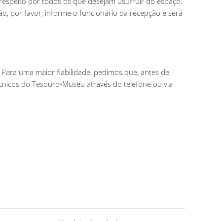
 respeito por todos os que desejam usufruir do espaço.
ão, por favor, informe o funcionário da recepção e será
. Para uma maior fiabilidade, pedimos que, antes de
 técnicos do Tesouro-Museu através do telefone ou via