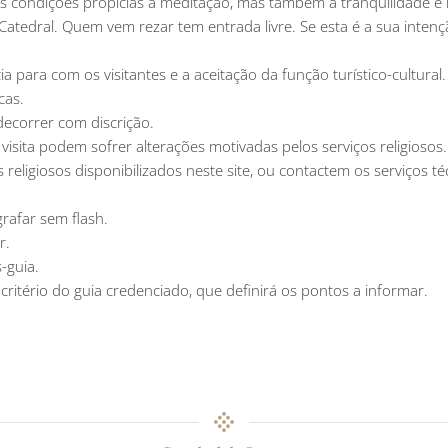
 as condições propícias à meditação, mas também à tranquilidade e
atedral. Quem vem rezar tem entrada livre. Se esta é a sua intenç
ia para com os visitantes e a aceitação da função turístico-cultural.
cas.
 decorrer com discrição.
visita podem sofrer alterações motivadas pelos serviços religiosos
s religiosos disponibilizados neste site, ou contactem os serviços
rafar sem flash.
r.
-guia.
critério do guia credenciado, que definirá os pontos a informar.