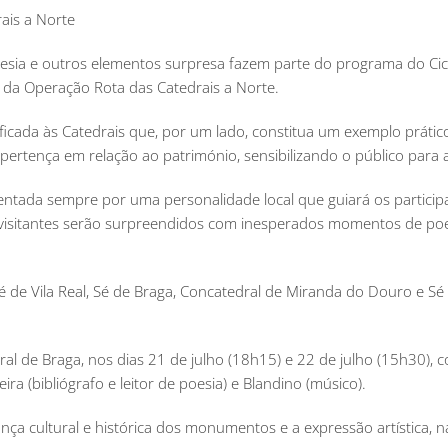
rais a Norte
esia e outros elementos surpresa fazem parte do programa do Cicl
da Operação Rota das Catedrais a Norte.
ificada às Catedrais que, por um lado, constitua um exemplo prátic
 pertença em relação ao património, sensibilizando o público para
rientada sempre por uma personalidade local que guiará os partici
 visitantes serão surpreendidos com inesperados momentos de poes
Sé de Vila Real, Sé de Braga, Concatedral de Miranda do Douro e S
edral de Braga, nos dias 21 de julho (18h15) e 22 de julho (15h30)
a (bibliógrafo e leitor de poesia) e Blandino (músico).
a cultural e histórica dos monumentos e a expressão artística, nas