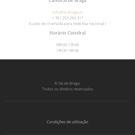
Catedral de Braga
info@se-braga.pt
+ 351 253 263 317
(Custo de
chamada
para rede fixa nacional )
Horário Catedral
08h00-13h00
14h30-18h30
© Sé de Braga.
Todos os direitos reservados
Condições de utilização