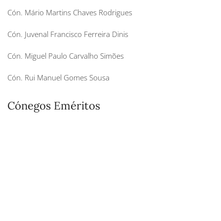
Cón. Mário Martins Chaves Rodrigues
Cón. Juvenal Francisco Ferreira Dinis
Cón. Miguel Paulo Carvalho Simões
Cón. Rui Manuel Gomes Sousa
Cónegos Eméritos
Cón. Guilherme Frederico Malvar da Fonseca
Cón. Manuel Fernando Sousa e Silva
Cón. António da Silva Macedo
Cón. Valdemar Gonçalves
Cón. António da Costa Neiva